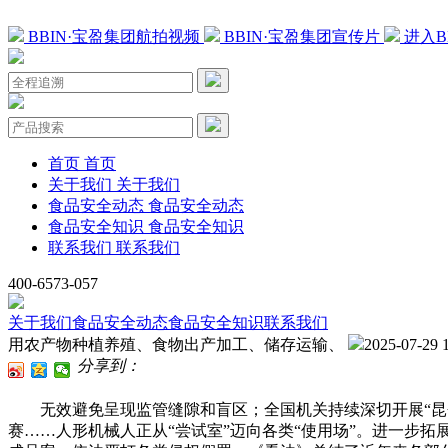
BBIN·宝盈集团航拍视频
BBIN·宝盈集团宣传片
进入B
首页
首页
关于我们
关于我们
食品安全动态
食品安全动态
食品安全知识
食品安全知识
联系我们
联系我们
400-6573-057
关于我们
食品安全动态
食品安全知识
联系我们
用农产物种植养殖、食物出产加工、储存运输、
2025-07-29 
分享到：
无效避免呈现监管缝隙和盲区；全国机关持续深切开展“昆仑
赛……人形机械人正从“尝试室”迈向各类“使用场”。进一步