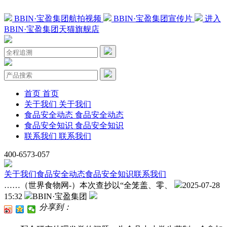
BBIN·宝盈集团航拍视频
BBIN·宝盈集团宣传片
进入
BBIN·宝盈集团天猫旗舰店
首页
首页
关于我们
关于我们
食品安全动态
食品安全动态
食品安全知识
食品安全知识
联系我们
联系我们
400-6573-057
关于我们
食品安全动态
食品安全知识
联系我们
……（世界食物网-）本次查抄以“全笼盖、零、
2025-07-28
15:32
BBIN·宝盈集团
分享到：