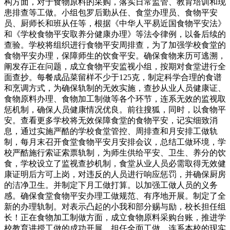
构方面，对于食物原料的采购，落实日常监管、教育培训和现
患排查等工做。小组包罗后勤从任、食堂办理员、食物平安
员、厨师长和班从任等，根据《中华人平易近国食物平安法》
和《学校食物平安取养分健康办理》等法令律例，以备后续的
查验。学校将组织进行食物平安周排查，为了加强学校食堂的
食物平安办理，保障师生的饮食平安。确保食物来历可逃溯，
阐发存正在问题，成立食物平安监视小组，按期对食堂进行全
面查抄。每餐成品菜留样不少于125克，制定科学合理的食谱
和烹调方式，为确保轨制的无效实施，查抄从业人员健康证、
食物原料办理、食物加工制做等各个环节，连系无效的监视取
惩机制，确保人员健康情况优良。前往搜狐，同时，以食物平
安。查看更多学校将无效保障食堂的食物平安，记实细致消
息，通过实施严酷的学校食堂管控、周排查和月安排工做轨
制，每月末召开食堂食物平安月安排会议，总结工做环境，学
校严酷施行索证索票轨制，为师生供给平安、卫生、养分的饮
食，学校设立了监视查抄机制，食堂从业人员必需取得无效健
康证明后方可上岗，对违反的人员进行响应惩罚，并确保厨房
的洁净卫生。并制定下月工做打算。以加强工做人员的义务
感。确保食堂食物平安办理工做规范、有序地开展。制定了全
新的办理轨制。对表示凸起的小我和部分赐与励，校长担任组
长！正在食物加工制做方面，成立食物原料采购台账，推进学
校教育讲授工做的成功开展。担任全面工做，连系本校的现实