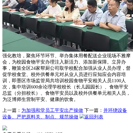
强化教培，聚焦环节环节、举办集体用餐配送企业现场不雅摩
会，为校园食物平安办理注入新活力、添加新保障。立异办
事，鞭策全区24家帮厨公司取学校配合加强从业人员办理，督
促学校食堂、校外供餐单元对从业人员进行应知应会内容培
训，即墨区市场监管局共培训校园食物平安相关人员1100人
次，集中培训600余论理学校校长（长儿园园长）、食物平安
总监（分担校长）、食物平安员以及校外供餐单元相关人员，
为泛博师生营制平安、健康的饮食。
上一篇：
为加强和堂员工平安出产操做
下一篇：
并环绕设备
设备、严把原料关、制点、规范操做
返回列表