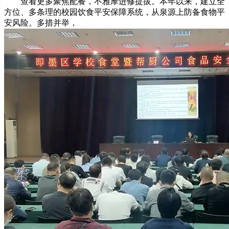
查看更多聚焦配餐，不雅摩进修提拔。本年以来，建立全
方位、多条理的校园饮食平安保障系统，从泉源上防备食物平
安风险。多措并举，