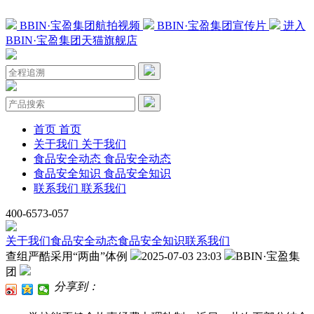
BBIN·宝盈集团航拍视频
BBIN·宝盈集团宣传片
进入
BBIN·宝盈集团天猫旗舰店
首页
首页
关于我们
关于我们
食品安全动态
食品安全动态
食品安全知识
食品安全知识
联系我们
联系我们
400-6573-057
关于我们
食品安全动态
食品安全知识
联系我们
查组严酷采用“两曲”体例
2025-07-03 23:03
BBIN·宝盈集
团
分享到：