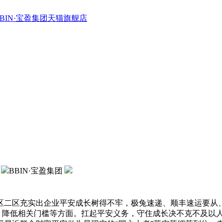
BIN·宝盈集团天猫旗舰店
BBIN·宝盈集团
二区充实出企业平安成长树得不牢，极兔速递、顺丰速运要从、
提、降低相关门槛等方面。扛起平安义务，守住成长决不克不及以