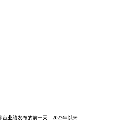
台业绩发布的前一天，2023年以来，